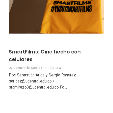
SmartFilms: Cine hecho con
celulares
by
Cultura
Concéntrika Medios
Por: Sebastián Arias y Sergio Ramírez
sariasz@ucentral.edu.co /
sramirezo3@ucentral.edu.co Fo ...