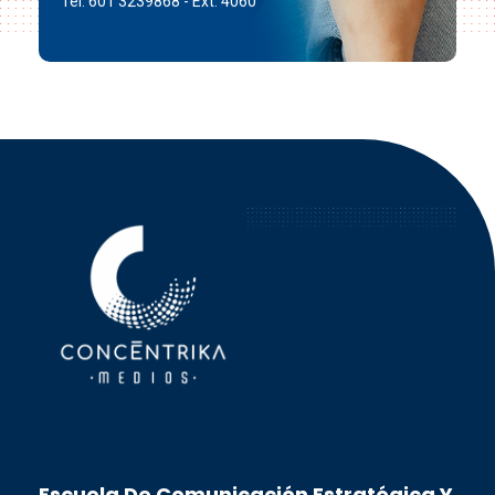
Tel: 601 3239868 - Ext. 4060
Concéntrika Medios
Escuela De Comunicación Estratégica Y