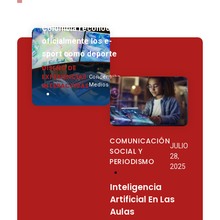
Colombia reconoce
oficialmente los e-
sport como deporte
DISEÑO DE
EXPERIENCIAS
Concéntrika
By
INTERACTIVAS
Medios
COMUNICACIÓN
JULIO
SOCIAL Y
28,
PERIODISMO
2025
Inteligencia
Artificial En Las
Aulas