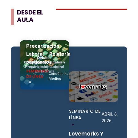
DESDE EL
AULA
Debate
Plataformas
Digitales y
Precarización
Laboral – Relatoría
partidarios
SEMINARIO
Concéntrika
DE LÍNEA
By
Medios
SEMINARIO DE
ABRIL 6,
LÍNEA
2026
Lovemarks Y