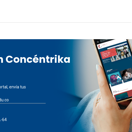
en Concéntrika
rtal, envía tus
du.co
A-64