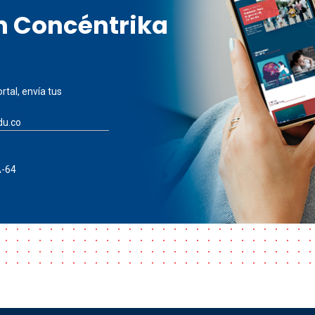
en Concéntrika
rtal, envía tus
du.co
A-64