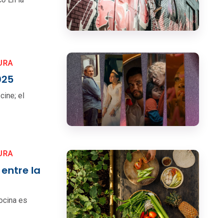
URA
025
cine; el
URA
entre la
cocina es