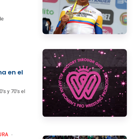
de
na en el
's y 70's el
URA