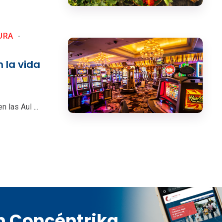
URA
 la vida
las Aul ...
en Concéntrika