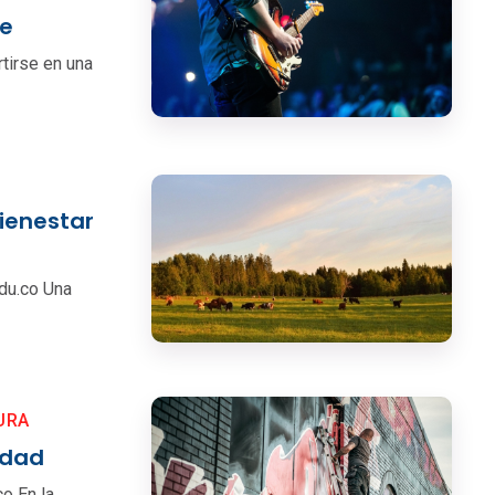
te
tirse en una
bienestar
edu.co Una
URA
udad
co En la