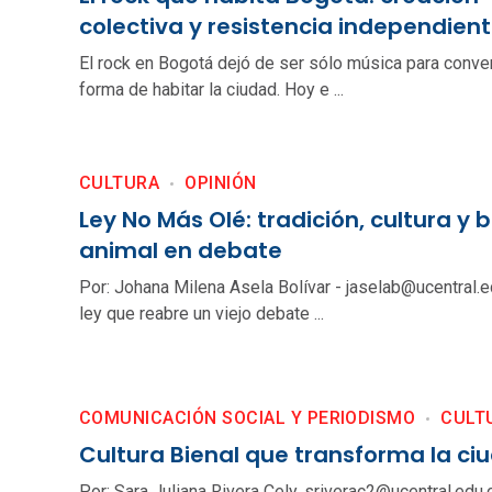
colectiva y resistencia independien
El rock en Bogotá dejó de ser sólo música para conver
forma de habitar la ciudad. Hoy e ...
CULTURA
OPINIÓN
Ley No Más Olé: tradición, cultura y 
animal en debate
Por: Johana Milena Asela Bolívar - jaselab@ucentral.
ley que reabre un viejo debate ...
COMUNICACIÓN SOCIAL Y PERIODISMO
CULT
Cultura Bienal que transforma la ci
Por: Sara Juliana Rivera Cely. sriverac2@ucentral.edu.