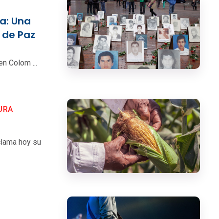
a: Una
s de Paz
n Colom ...
URA
clama hoy su