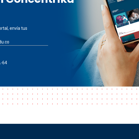
rtal, envía tus
du.co
A-64