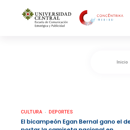
Concéntrika Medios
Inicio
CULTURA
DEPORTES
El bicampeón Egan Bernal gano el d
portar la camiseta nacional en