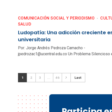
COMUNICACIÓN SOCIAL Y PERIODISMO
CULT
SALUD
Ludopatía: Una adicción creciente en
universitaria
Por: Jorge Andrés Pedroza Camacho -
jpedrozac1@ucentral.edu.co Un Problema Silencioso en 
1
2
3
...
46
Last
Participa 