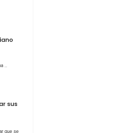
biano
 ...
ar sus
gar que se