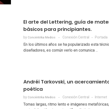
El arte del Lettering, guía de mate
básicos para principiantes.
by
Conexión Central
Portada
Concéntrika Medios
En los últimos años se ha popularizado esta técni
diseñadores, es común verlo en comunica ...
Andréi Tarkovski, un acercamiento
poética
by
Conexión Central
Internet
Concéntrika Medios
Tomas largas, ritmo lento e imágenes metafóricas