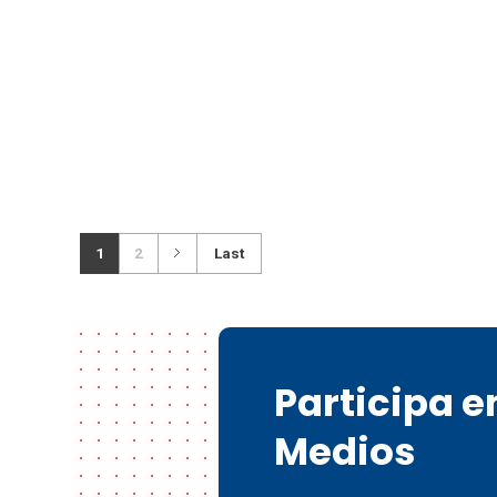
1
2
Last
Participa 
Medios