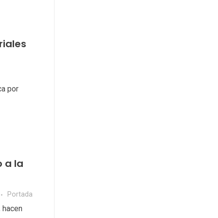
riales
ca por
 a la
Portada
, hacen