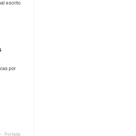
al escrito.
s
icas por
Portada