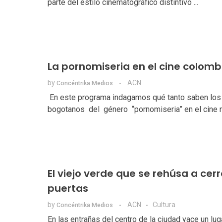
parte del estilo cinematográfico distintivo ...
La pornomiseria en el cine colom
by
ACN
Concéntrika Medios
En este programa indagamos qué tanto saben los
bogotanos del género “pornomiseria” en el cine na
El viejo verde que se rehúsa a cerr
puertas
by
ACN
Cultura
Concéntrika Medios
En las entrañas del centro de la ciudad yace un lu