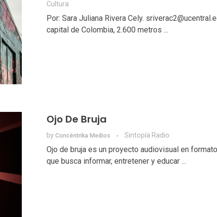
Cultura
Por: Sara Juliana Rivera Cely. sriverac2@ucentral.e
capital de Colombia, 2.600 metros ...
Ojo De Bruja
by
Sintopía Radio
Concéntrika Medios
Ojo de bruja es un proyecto audiovisual en format
que busca informar, entretener y educar ...