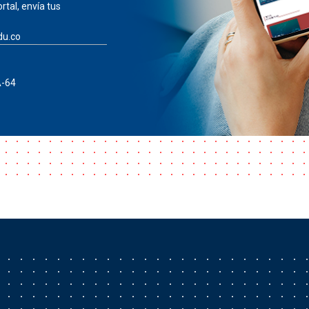
rtal, envía tus
du.co
A-64