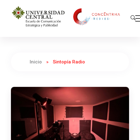
Concéntrika Medios
Inicio
»
Sintopía Radio