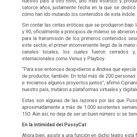
nuestro país a otro nivel, uno más estético y produ
catorce años, justamente fecha en la que se dedicó 
cómo han ido mutando los contenidos de esta índole. 
Sin contar las cintas eróticas que se produjeron bajo 
y 90, oficialmente a principios de milenio se abriero
para la transmisión de los primeros contenidos sex
este sector, el primer inconveniente llegó de la mano
canales locales, los cuales fueron cerrados y
internacionales como Venus y Playboy.  
“Para ese entonces despidieron a Andrea que ejercía c
de productor, también. En total más de 200 persona
e iniciamos algunos proyectos juntos”, afirmó Cipriani
nuestro país, mutaron a plataformas virtuales y digit
Estas son algunas de las razones por las que Puss
aproximadamente a más de 1.000 asistentes semanal
150. Aún así, no deja de ser un buen número si se tie
En la intimidad del PussyCat
Ahora bien, asistir a una función en dicho teatro está