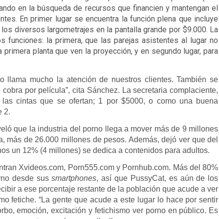
ando en la búsqueda de recursos que financien y mantengan el 
ntes. En primer lugar se encuentra la función plena que incluye 
os diversos largometrajes en la pantalla grande por $9.000. La 
funciones: la primera, que las parejas asistentes al lugar no 
rimera planta que ven la proyección, y en segundo lugar, para 
o llama mucho la atención de nuestros clientes. También se 
cobra por película”, cita Sánchez. La secretaria complaciente, 
e las cintas que se ofertan; 1 por $5000, o como una buena 
 2.
veló que la industria del porno llega a mover más de 9 millones 
, más de 26.000 millones de pesos. Además, dejó ver que del 
os un 12% (4 millones) se dedica a contenidos para adultos. 
uentran Xvideos.com, Porn555.com y Pornhub.com. Más del 80% 
rno desde sus 
smartphones
, así que PussyCat, es aún de los 
ecibir a ese porcentaje restante de la población que acude a ver 
 fetiche. “La gente que acude a este lugar lo hace por sentir 
rbo, emoción, excitación y fetichismo ver porno en público. Es 