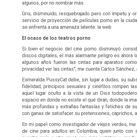
algunos, por no nombrar más.
Gris, disminuido, resquebrajado pero con ímpetu y org
servicio de proyección de películas porno en la ciudad
se enfrenta a una amenaza latente: la web.
El ocaso de los teatros porno
Si bien el negocio del cine porno disminuyó consi
discos digitales, el más alarmante peligro es ahora la
algunos años fueron las cintas para aparatos com
privacidad ver las cintas”, me cuenta Carlos Sánchez,
Esmeralda PussyCat debe, sin lugar a dudas, su subsi
fidelidad, principios sexuales y cinéfilos rompen la
aquel lugar oculto a la vista de un Dios todopoder
espacio en donde no existe el qué dirán, donde la imag
más profundas y extrañas fantasías y fetiches de sus
con ganas de satisfacer su pretensiones, caprichos, a
En mi papel como investigador de viejos verdes, me en
de cine para adultos en Colombia, quien junto con s