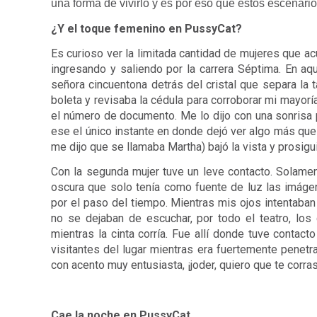
una forma de vivirlo y es por eso que estos escenari
¿Y el toque femenino en PussyCat?
Es curioso ver la limitada cantidad de mujeres que ac
ingresando y saliendo por la carrera Séptima. En aqu
señora cincuentona detrás del cristal que separa la ta
boleta y revisaba la cédula para corroborar mi mayorí
el número de documento. Me lo dijo con una sonrisa p
ese el único instante en donde dejó ver algo más que 
me dijo que se llamaba Martha) bajó la vista y prosigui
Con la segunda mujer tuve un leve contacto. Solament
oscura que solo tenía como fuente de luz las imágen
por el paso del tiempo. Mientras mis ojos intentaban 
no se dejaban de escuchar, por todo el teatro, los
mientras la cinta corría. Fue allí donde tuve contact
visitantes del lugar mientras era fuertemente penetra
con acento muy entusiasta, ¡joder, quiero que te corra
Cae la noche en PussyCat