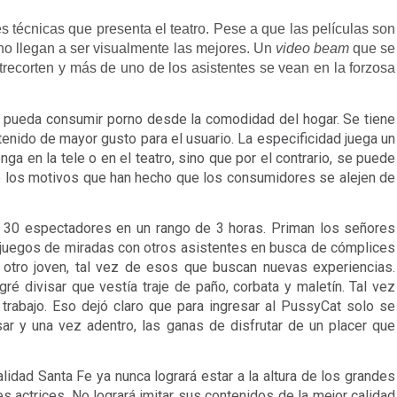
 técnicas que presenta el teatro. Pese a que las películas son 
no llegan a ser visualmente las mejores. Un 
video beam
 que se 
trecorten y más de uno de los asistentes se vean en la forzosa 
 pueda consumir porno desde la comodidad del hogar. Se tiene 
ntenido de mayor gusto para el usuario. La especificidad juega un 
a en la tele o en el teatro, sino que por el contrario, se puede 
de los motivos que han hecho que los consumidores se alejen de 
 30 espectadores en un rango de 3 horas. Priman los señores 
 juegos de miradas con otros asistentes en busca de cómplices 
 otro joven, tal vez de esos que buscan nuevas experiencias. 
 divisar que vestía traje de paño, corbata y maletín. Tal vez 
 trabajo. Eso dejó claro que para ingresar al PussyCat solo se 
sar y una vez adentro, las ganas de disfrutar de un placer que 
alidad Santa Fe ya nunca logrará estar a la altura de los grandes 
actrices. No logrará imitar sus contenidos de la mejor calidad 