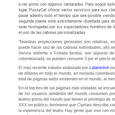
a ver porno con algunos camaradas. Para seguir luch
lugar, PussyCat ofrece varios servicios para sus clie
pasar adentro todo el tiempo que sea posible viendo l
segunda planta está estrictamente diseñada para dos 
sean hostigadas por los espectadores hombres de la p
el uso de las cabinas personalizadas.
“
Nuestras proyecciones generales son rotativas, es
puede hacer uso de las cabinas individuales, allá se 
Vecina ardiente o Follada bestial, son algunas d
colombianada, se pueden consumir 3 por el precio de
El más reciente estudio elaborado por 
Latamclick
 re
de dólares en todo el mundo, en moneda colombiana
total de páginas webs existentes en el mundo, al men
En el top tres de las páginas más visitadas se enc
de los usuarios alrededor del mundo consumen po
teatros porno del mundo que tienen el privilegio de r
XXX en público, fenómeno que Cipriani describe como
la experiencia del teatro. Hay gente que vive con mo