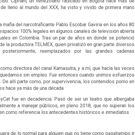
cido. Cipriani, un venezolano radicado en Bogotá hace más de 
de lleno al mundo del XXX, ha visto y vivido de primera mano 
la mafia del narcotraficante Pablo Escobar Gaviria en los años 80 
n espacios 100% legales en algunos canales de televisión abierta 
uales en Colombia. Tras un par de años en donde se potenció 
 de la productora TELMEX, quien privatizó en gran parte diversos 
, posteriormente, reemplazados por las grandes cadenas 
omo directora del canal Kamasutra, y a mí, que hacía las veces 
s quedamos sin empleo. Fue entonces cuando unimos esfuerzos 
. De allí parte como, por supervivencia, los contenidos porno en 
ales hace ya más de una década.
yCat fue en decadencia. Pasó de ser un teatro que albergaba 
mente a manejar públicos, en pleno 2018, que no superan los 
nen como referencia los antecedentes históricos e inmediatos.
 fuera de lo normal para alguien que no tiene como pasatiempo ir 