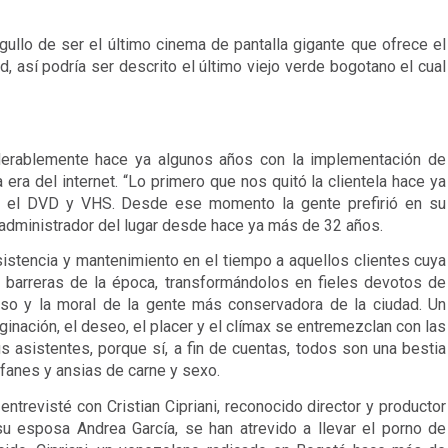
ullo de ser el último cinema de pantalla gigante que ofrece el 
, así podría ser descrito el último viejo verde bogotano el cual 
derablemente hace ya algunos años con la implementación de 
 era del internet. “Lo primero que nos quitó la clientela hace ya 
o el DVD y VHS. Desde ese momento la gente prefirió en su 
 administrador del lugar desde hace ya más de 32 años.
stencia y mantenimiento en el tiempo a aquellos clientes cuya 
s barreras de la época, transformándolos en fieles devotos de 
oso y la moral de la gente más conservadora de la ciudad. Un 
inación, el deseo, el placer y el clímax se entremezclan con las 
 asistentes, porque sí, a fin de cuentas, todos son una bestia 
fanes y ansias de carne y sexo. 
trevisté con Cristian Cipriani, reconocido director y productor 
u esposa Andrea García, se han atrevido a llevar el porno de 