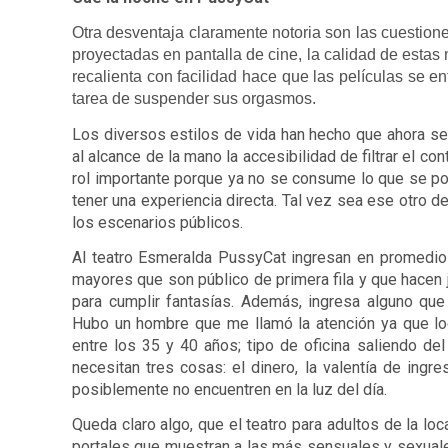
Otra desventaja claramente notoria son las cuestiones
proyectadas en pantalla de cine, la calidad de estas 
recalienta con facilidad hace que las películas se en
tarea de suspender sus orgasmos. 
Los diversos estilos de vida han hecho que ahora se
al alcance de la mano la accesibilidad de filtrar el co
rol importante porque ya no se consume lo que se pong
tener una experiencia directa. Tal vez sea ese otro 
los escenarios públicos. 
Al teatro Esmeralda PussyCat ingresan en promedio
mayores que son público de primera fila y que hacen
para cumplir fantasías. Además, ingresa alguno que
Hubo un hombre que me llamó la atención ya que logré
entre los 35 y 40 años; tipo de oficina saliendo del
necesitan tres cosas: el dinero, la valentía de ingre
posiblemente no encuentren en la luz del día.
Queda claro algo, que el teatro para adultos de la loc
portales que muestran a las más sensuales y sexuales 