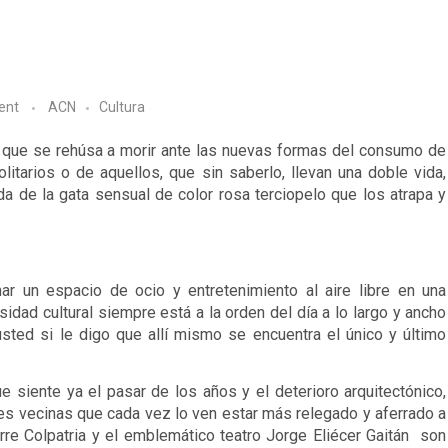
ent
ACN
Cultura
r que se rehúsa a morir ante las nuevas formas del consumo de 
itarios o de aquellos, que sin saberlo, llevan una doble vida, 
a de la gata sensual de color rosa terciopelo que los atrapa y 
r un espacio de ocio y entretenimiento al aire libre en una 
sidad cultural siempre está a la orden del día a lo largo y ancho 
ted si le digo que allí mismo se encuentra el único y último 
ue siente ya el pasar de los años y el deterioro arquitectónico, 
nes vecinas que cada vez lo ven estar más relegado y aferrado a 
orre Colpatria y el emblemático teatro Jorge Eliécer Gaitán  son 