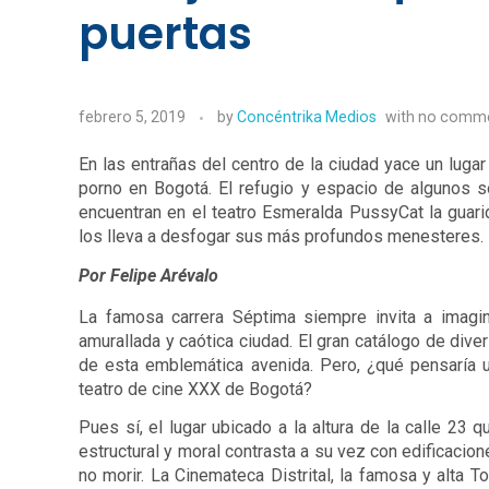
puertas
febrero 5, 2019
by
Concéntrika Medios
with
no comm
En las entrañas del centro de la ciudad yace un luga
porno en Bogotá. El refugio y espacio de algunos sol
encuentran en el teatro Esmeralda PussyCat la guarid
los lleva a desfogar sus más profundos menesteres. 
Por Felipe Arévalo
La famosa carrera Séptima siempre invita a imagina
amurallada y caótica ciudad. El gran catálogo de diver
de esta emblemática avenida. Pero, ¿qué pensaría us
teatro de cine XXX de Bogotá?
Pues sí, el lugar ubicado a la altura de la calle 23 q
estructural y moral contrasta a su vez con edificacio
no morir. La Cinemateca Distrital, la famosa y alta T