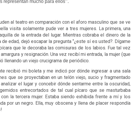
os representan mucho para ellos’’.
uden al teatro en comparación con el aforo masculino que se ve 
ella visita solamente pude ver a tres mujeres. La primera, una 
quilla de la entrada del lugar. Mientras cobraba el dinero de la 
a de edad, dejó escapar la pregunta ‘’¿este sí es usted?. Dígame 
ícara que le decoraba las comisuras de los labios. Fue tal vez 
amargura y resignación. Una vez recibí mi entrada, la mujer (que 
ó llenando un viejo crucigrama de periódico.  
e recibió mi boleta y me indicó por dónde ingresar a una sala 
es que se proyectaban en un telón viejo, sucio y fragmentado 
analizar el lugar y concebir dónde sentarme entre la oscuridad, 
 gemidos entrecortados de tal cual pícaro que se masturbaba 
o con la tercera mujer. Estaba siendo exhibida frente a mí y los 
da por un negro. Ella, muy obscena y llena de placer respondía 
s!