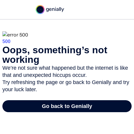
Concéntrika Medios
La inseguridad en todas sus
formas
Concéntrika Medios
hace 4 años
La inseguridad es uno de las problematicas que más aquejan a la
ciudad y a sus habitantes, a continuación veremos algunos
artículos que nos darán un panorama más amplio por medio de
casos y experiencias plasmados en diferentes textos.
Categorías:
ACN
,
Internet
Ver comentarios