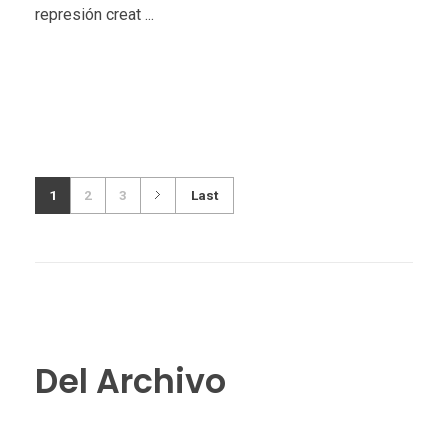
represión creat ...
1
2
3
Last
Del Archivo