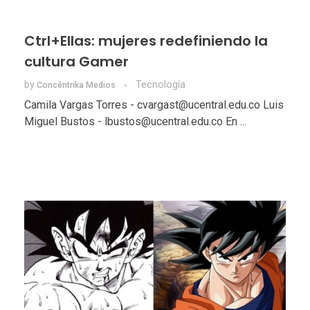
Ctrl+Ellas: mujeres redefiniendo la
cultura Gamer
by
Tecnologí­a
Concéntrika Medios
Camila Vargas Torres - cvargast@ucentral.edu.co Luis
Miguel Bustos - lbustos@ucentral.edu.co En ...