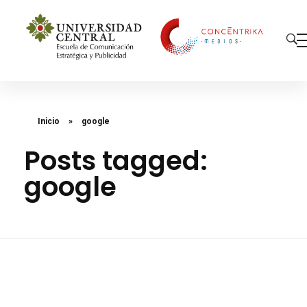
Concéntrika Medios
Inicio
»
google
Posts tagged:
google