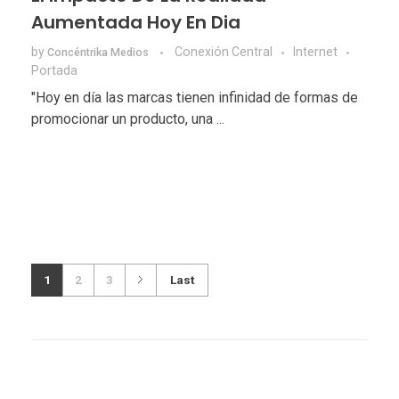
Aumentada Hoy En Dia
by
Conexión Central
Internet
Concéntrika Medios
Portada
"Hoy en día las marcas tienen infinidad de formas de
promocionar un producto, una ...
1
2
3
Last