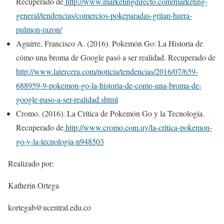
Recuperado de
http://www.marketingdirecto.com/marketing-
general/tendencias/comercios-pokeparadas-gritan-hurra-
pulmon-razon/
Aguirre, Francisco A. (2016). Pokemón Go: La Historia de
cómo una broma de Google pasó a ser realidad. Recuperado de
http://www.latercera.com/noticia/tendencias/2016/07/659-
688959-9-pokemon-go-la-historia-de-como-una-broma-de-
google-paso-a-ser-realidad.shtml
Cromo. (2016). La Crítica de Pokemón Go y la Tecnología.
Recuperado de
http://www.cromo.com.uy/la-critica-pokemon-
go-y-la-tecnologia-n948503
Realizado por:
Katherin Ortega
kortegab@ucentral.edu.co