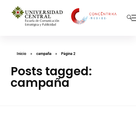
Concéntrika Medios
Inicio
»
campaña
»
Página 2
Posts tagged:
campaña