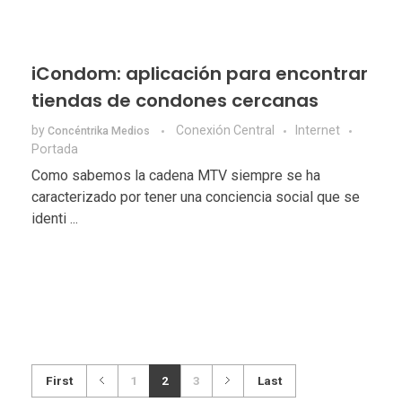
iCondom: aplicación para encontrar
tiendas de condones cercanas
by
Conexión Central
Internet
Concéntrika Medios
Portada
Como sabemos la cadena MTV siempre se ha
caracterizado por tener una conciencia social que se
identi ...
First
1
2
3
Last