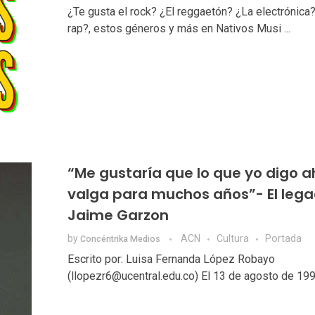
¿Te gusta el rock? ¿El reggaetón? ¿La electrónica?
rap?, estos géneros y más en Nativos Musi ...
“Me gustaría que lo que yo digo a
valga para muchos años”- El leg
Jaime Garzon
by
ACN
Cultura
Portada
Concéntrika Medios
Escrito por: Luisa Fernanda López Robayo
(llopezr6@ucentral.edu.co) El 13 de agosto de 1999,