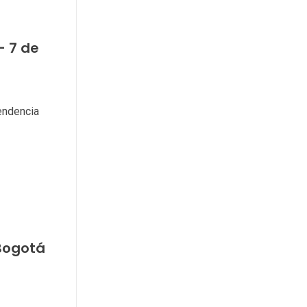
– 7 de
endencia
 Bogotá