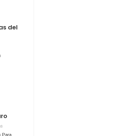
as del
a
uro
as
) Para