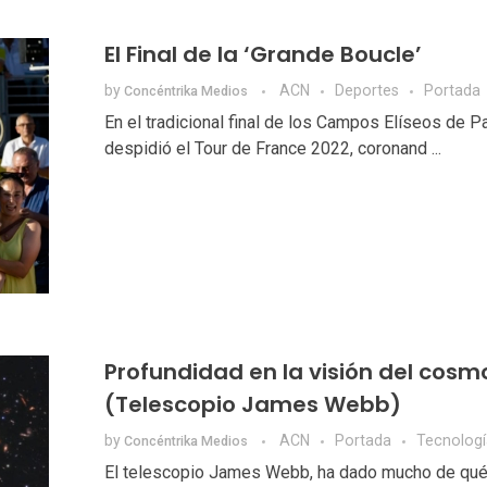
El Final de la ‘Grande Boucle’
by
ACN
Deportes
Portada
Concéntrika Medios
En el tradicional final de los Campos Elíseos de P
despidió el Tour de France 2022, coronand ...
Profundidad en la visión del cosm
(Telescopio James Webb)
by
ACN
Portada
Tecnologí
Concéntrika Medios
El telescopio James Webb, ha dado mucho de qué 