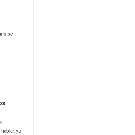
arís se
os
­a
hablar, ya