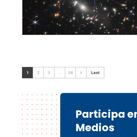
1
2
3
...
38
Last
Participa 
Medios