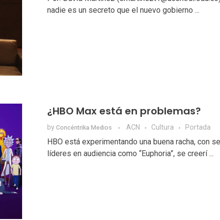
nadie es un secreto que el nuevo gobierno ...
¿HBO Max está en problemas?
by
ACN
Cultura
Portada
Concéntrika Medios
HBO está experimentando una buena racha, con se
líderes en audiencia como “Euphoria”, se creerí ...