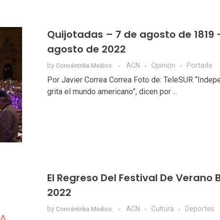
Quijotadas – 7 de agosto de 1819 
agosto de 2022
by
ACN
Opinión
Portada
Concéntrika Medios
Por Javier Correa Correa Foto de: TeleSUR “Indep
grita el mundo americano”, dicen por ...
El Regreso Del Festival De Verano
2022
by
ACN
Cultura
Deportes
Concéntrika Medios