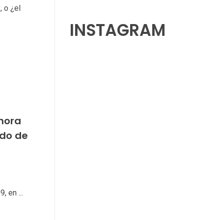
, o ¿el
INSTAGRAM
hora
ado de
 en ...