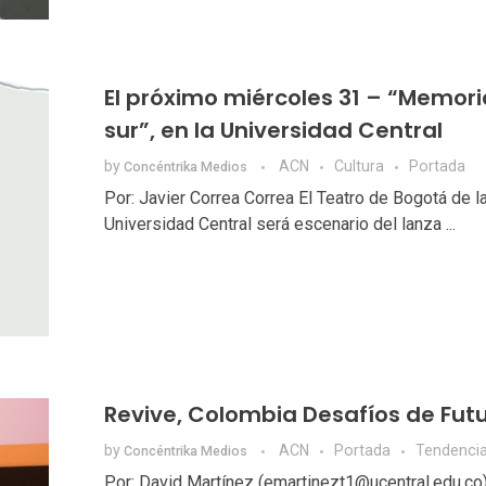
El próximo miércoles 31 – “Memori
sur”, en la Universidad Central
by
ACN
Cultura
Portada
Concéntrika Medios
Por: Javier Correa Correa El Teatro de Bogotá de l
Universidad Central será escenario del lanza ...
Revive, Colombia Desafíos de Fut
by
ACN
Portada
Tendenci
Concéntrika Medios
Por: David Martínez (emartinezt1@ucentral.edu.co