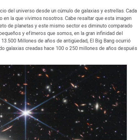
icio del universo desde un cúmulo de galaxias y estrellas. Cada
mo en la que vivimos nosotros. Cabe resaltar que esta imagen
leto de planetas y este mismo sector es diminuto comparado
 pequeños y efímeros que somos, en la gran infinidad del
s 13.500 Millones de años de antigüedad, El Big Bang ocurrió
ndo galaxias creadas hace 100 o 250 millones de años después