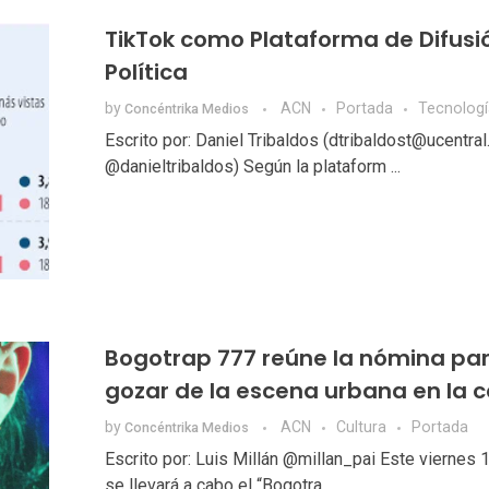
TikTok como Plataforma de Difusi
Política
by
ACN
Portada
Tecnologí
Concéntrika Medios
Escrito por: Daniel Tribaldos (dtribaldost@ucentra
@danieltribaldos) Según la plataform ...
Bogotrap 777 reúne la nómina pa
gozar de la escena urbana en la c
by
ACN
Cultura
Portada
Concéntrika Medios
Escrito por: Luis Millán @millan_pai Este viernes 1
se llevará a cabo el “Bogotra ...