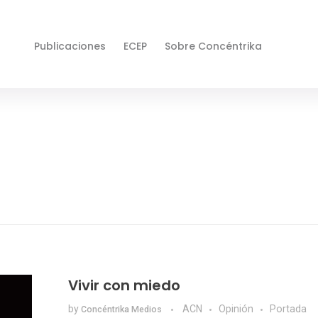
Publicaciones
ECEP
Sobre Concéntrika
Vivir con miedo
by
ACN
Opinión
Portada
Concéntrika Medios