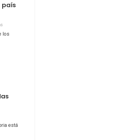
 país
as
e los
las
oria está