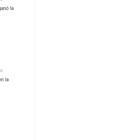
anó la
as
n la