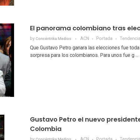
El panorama colombiano tras ele
by
ACN
Portada
Tendenci
Concéntrika Medios
Que Gustavo Petro ganara las elecciones fue toda
sorpresa para los colombianos. Para unos fue g ...
Gustavo Petro el nuevo president
Colombia
by
ACN
Portada
Tendenci
Concéntrika Medios