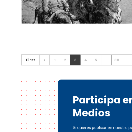
First
1
2
3
4
5
...
38
Participa 
Medios
Si quieres publicar en nuestro po