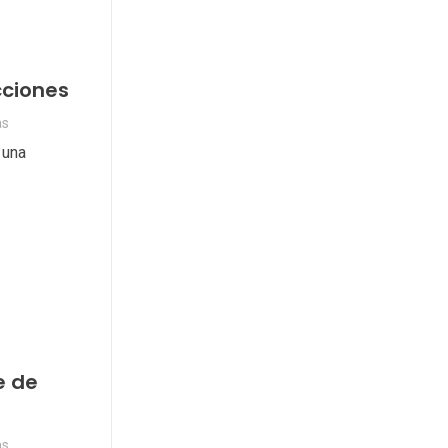
cciones
as
 una
e de
as