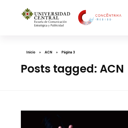
Concéntrika Medios
Inicio
»
ACN
»
Página 3
Posts tagged: ACN