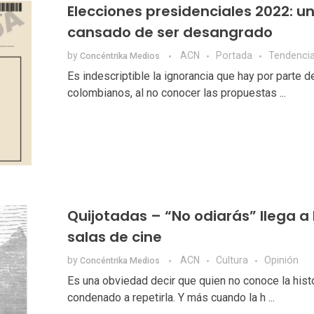
Elecciones presidenciales 2022: un
cansado de ser desangrado
by
ACN
Portada
Tendenci
Concéntrika Medios
Es indescriptible la ignorancia que hay por parte d
colombianos, al no conocer las propuestas ...
Quijotadas – “No odiarás” llega a 
salas de cine
by
ACN
Cultura
Opinión
Concéntrika Medios
Es una obviedad decir que quien no conoce la hist
condenado a repetirla. Y más cuando la h ...