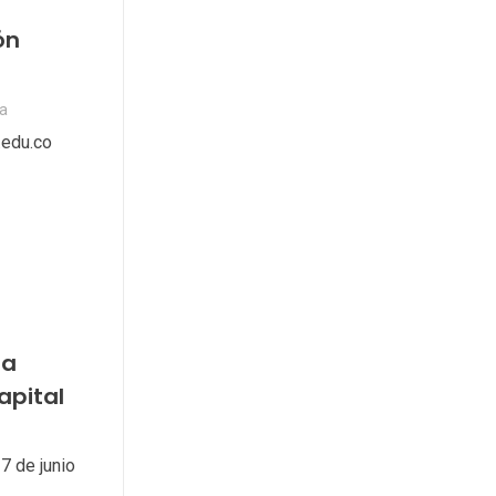
ón
­a
l.edu.co
ra
apital
7 de junio