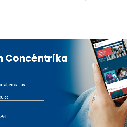
en Concéntrika
rtal, envía tus
du.co
A-64