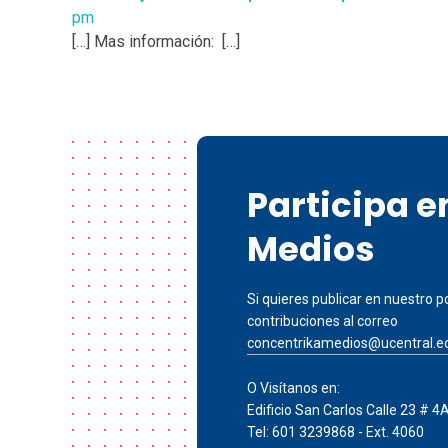
pm
[…] Mas información: […]
Participa 
Medios
Si quieres publicar en nuestro po
contribuciones al correo
concentrikamedios@ucentral.e
O Visítanos en:
Edificio San Carlos Calle 23 # 4
Tel: 601 3239868 - Ext. 4060