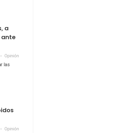
, a
 ante
Opinión
r las
pidos
Opinión