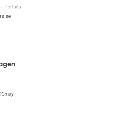
Portada
es se
wagen
%9Cmay-