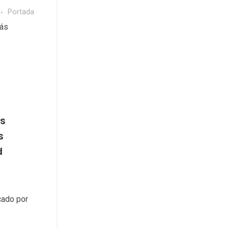
Portada
más
s
s
d
cado por