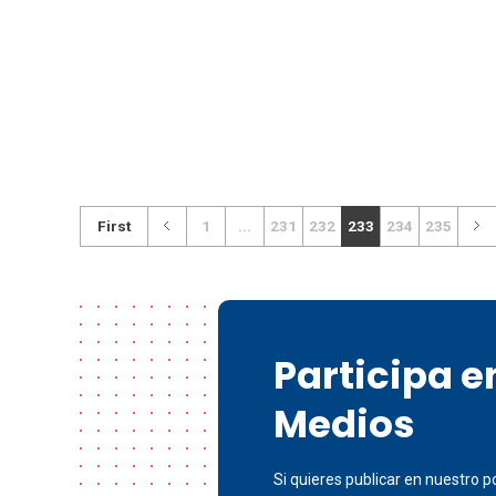
First
1
...
231
232
233
234
235
Participa 
Medios
Si quieres publicar en nuestro po