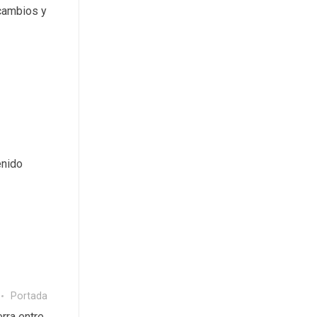
 cambios y
enido
Portada
rra entre