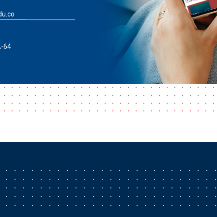
du.co
A-64