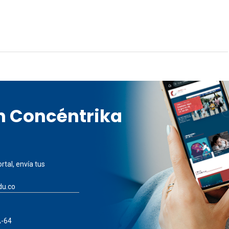
en Concéntrika
rtal, envía tus
du.co
A-64