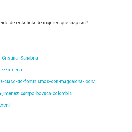
rte de esta lista de mujeres que inspiran?
a_Cristina_Sanabria
inez/resena
una-clase-de-feminismos-con-magdalena-leon/
inna-jimenez-campo-boyaca-colombia
.html