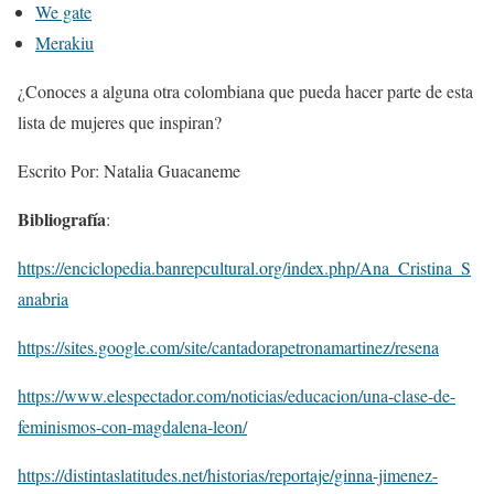
We gate
Merakiu
¿Conoces a alguna otra colombiana que pueda hacer parte de esta
lista de mujeres que inspiran?
Escrito Por: Natalia Guacaneme
Bibliografía
:
https://enciclopedia.banrepcultural.org/index.php/Ana_Cristina_S
anabria
https://sites.google.com/site/cantadorapetronamartinez/resena
https://www.elespectador.com/noticias/educacion/una-clase-de-
feminismos-con-magdalena-leon/
https://distintaslatitudes.net/historias/reportaje/ginna-jimenez-