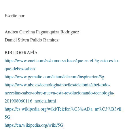
Escrito por:
Andrea Carolina Paguanquiza Rodriguez
Daniel Stiven Pulido Ramirez
BIBLIOGRAFÍA
https://www.cnet.com/es/como-se-hace/que-es-el-5g-esto-es-lo-
que-debes-saber/
https://www.gemalto.com/latam/telecom/inspiracion/5g
https://www.abc.es/tecnologia/moviles/telefonia/abci-todo-
necesitas-saber-sobre-nueva-esta-revolucionando-tecnologia-
201908060116_noticia.html
https://es.wikipedia.org/wiki/Telefon%C3%ADa_m%C3%B3vil_
5G
https://en.wikipedia.org/wiki/5G