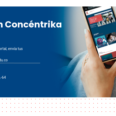
en Concéntrika
rtal, envía tus
du.co
A-64