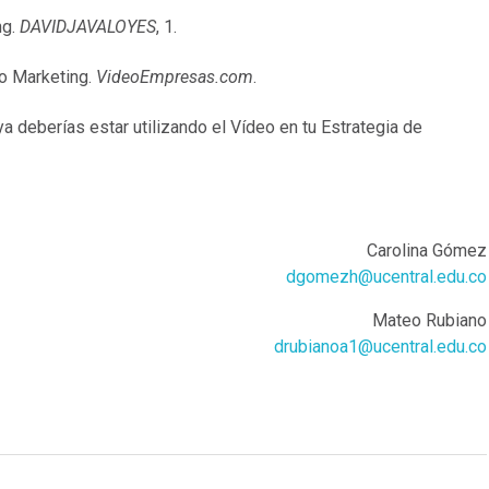
ng.
DAVIDJAVALOYES
, 1.
eo Marketing.
VideoEmpresas.com
.
a deberías estar utilizando el Vídeo en tu Estrategia de
Carolina Gómez
dgomezh@ucentral.edu.co
Mateo Rubiano
drubianoa1@ucentral.edu.co