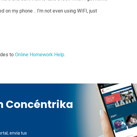
ed on my phone .. I’m not even using WIFI, just
ades to
Online Homework Help
.
en Concéntrika
rtal, envía tus