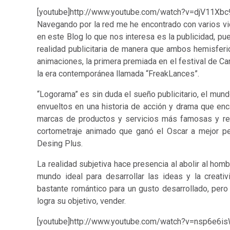
[youtube]http://www.youtube.com/watch?v=djV11Xbc
Navegando por la red me he encontrado con varios v
en este Blog lo que nos interesa es la publicidad, p
realidad publicitaria de manera que ambos hemisferi
animaciones, la primera premiada en el festival de C
la era contemporánea llamada “FreakLances”.
“Logorama” es sin duda el sueño publicitario, el mund
envueltos en una historia de acción y drama que enc
marcas de productos y servicios más famosas y re
cortometraje animado que ganó el Oscar a mejor p
Desing Plus.
La realidad subjetiva hace presencia al abolir al hom
mundo ideal para desarrollar las ideas y la creati
bastante romántico para un gusto desarrollado, pero ¡
logra su objetivo, vender.
[youtube]http://www.youtube.com/watch?v=nsp6e6is