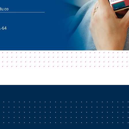
du.co
A-64