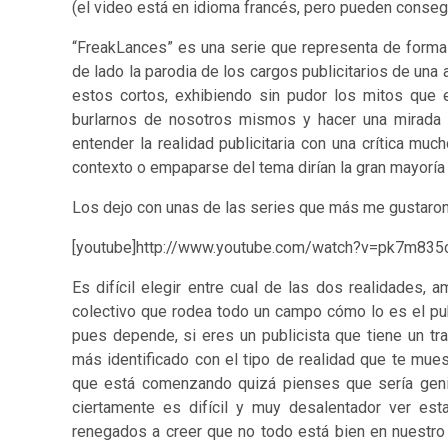
(el video está en idioma francés, pero pueden consegu
“FreakLances” es una serie que representa de forma d
de lado la parodia de los cargos publicitarios de una
estos cortos, exhibiendo sin pudor los mitos que 
burlarnos de nosotros mismos y hacer una mirada 
entender la realidad publicitaria con una crítica mu
contexto o empaparse del tema dirían la gran mayoría 
Los dejo con unas de las series que más me gustaron
[youtube]http://www.youtube.com/watch?v=pk7m835c
Es difícil elegir entre cual de las dos realidades, 
colectivo que rodea todo un campo cómo lo es el publi
pues depende, si eres un publicista que tiene un tr
más identificado con el tipo de realidad que te mue
que está comenzando quizá pienses que sería genial
ciertamente es difícil y muy desalentador ver es
renegados a creer que no todo está bien en nuestro