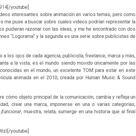
914[/youtube]
ideos interesantes sobre animación en varios temas, pero como
ues me puse a buscar sobre cuales videos podrían representar la
os pudieran razonar con las ideas, y me he encontrado con dos
annes “Logorama” y la segunda es una serie sobre publicistas de
o a los ojos de cada agencia, publicista, freelance, marca y más,
anta a la vista; es el mundo siendo movido únicamente por las
conocidas en el mundo, un excelente TOM para estar en este
elícula animada en el 2010, creada por Human Music & Sound
bre cómo objeto principal de la comunicación, cambia y refleja un
vidad, crear una marca, imponerse en una o varias categorías,
funciona!, muestra, relata, sumerge en una historia que al final
WzI[/youtube]