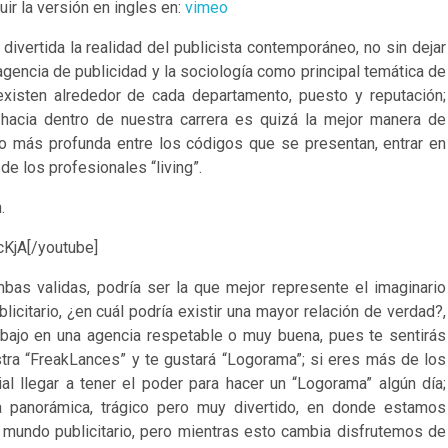
ir la versión en ingles en:
vimeo
ivertida la realidad del publicista contemporáneo, no sin dejar
 agencia de publicidad y la sociología como principal temática de
existen alrededor de cada departamento, puesto y reputación;
hacia dentro de nuestra carrera es quizá la mejor manera de
cho más profunda entre los códigos que se presentan, entrar en
de los profesionales “living”.
.
KjA[/youtube]
ambas validas, podría ser la que mejor represente el imaginario
citario, ¿en cuál podría existir una mayor relación de verdad?,
abajo en una agencia respetable o muy buena, pues te sentirás
stra “FreakLances” y te gustará “Logorama”; si eres más de los
 llegar a tener el poder para hacer un “Logorama” algún día;
ta panorámica, trágico pero muy divertido, en donde estamos
 mundo publicitario, pero mientras esto cambia disfrutemos de