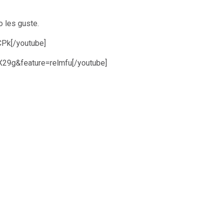
o les guste.
CPk[/youtube]
29g&feature=relmfu[/youtube]