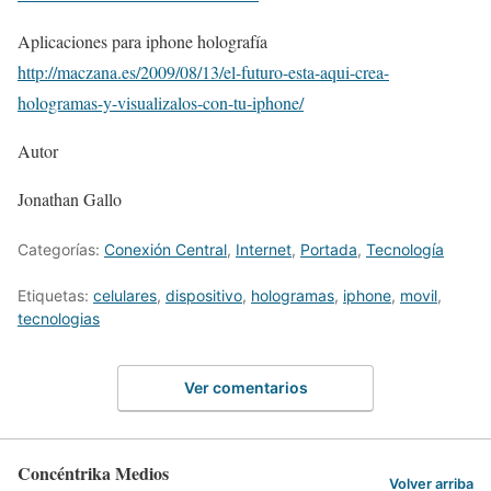
Aplicaciones para iphone holografía
http://maczana.es/2009/08/13/el-futuro-esta-aqui-crea-
hologramas-y-visualizalos-con-tu-iphone/
Autor
Jonathan Gallo
Categorías:
Conexión Central
,
Internet
,
Portada
,
Tecnologí­a
Etiquetas:
celulares
,
dispositivo
,
hologramas
,
iphone
,
movil
,
tecnologias
Ver comentarios
Concéntrika Medios
Volver arriba