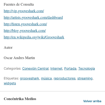
Fuentes de Consulta
http://vip.grooveshark.com/
http://artists.grooveshark.com/dashboard
http://listen.grooveshark.com/
http://blog.grooveshark.com/
http://en.wikipedia.org/wiki/Grooveshark
Autor
Oscar Andres Martin
Categorías:
Conexión Central
,
Internet
,
Portada
,
Tecnologí­a
Etiquetas:
grooveshark
,
música
,
reproductores
,
streaming
,
widgets
Concéntrika Medios
Volver arriba