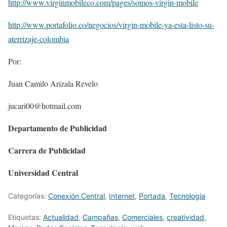
http://www.virginmobileco.com/pages/somos-virgin-mobile
http://www.portafolio.co/negocios/virgin-mobile-ya-esta-listo-su-
aterrizaje-colombia
Por:
Juan Camilo Arizala Revelo
jucari00@hotmail.com
Departamento de Publicidad
Carrera de Publicidad
Universidad Central
Categorías:
Conexión Central
,
Internet
,
Portada
,
Tecnologí­a
Etiquetas:
Actualidad
,
Campañas
,
Comerciales
,
creatividad
,