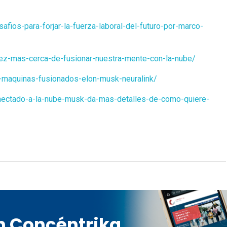
fios-para-forjar-la-fuerza-laboral-del-futuro-por-marco-
ez-mas-cerca-de-fusionar-nuestra-mente-con-la-nube/
-maquinas-fusionados-elon-musk-neuralink/
onectado-a-la-nube-musk-da-mas-detalles-de-como-quiere-
en Concéntrika