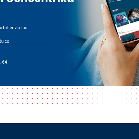
rtal, envía tus
du.co
A-64