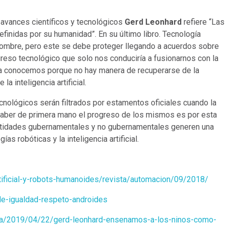
 avances científicos y tecnológicos
Gerd Leonhard
refiere “Las
finidas por su humanidad”. En su último libro. Tecnología
 hombre, pero este se debe proteger llegando a acuerdos sobre
greso tecnológico que solo nos conduciría a fusionarnos con la
 la conocemos porque no hay manera de recuperarse de la
la inteligencia artificial.
cnológicos serán filtrados por estamentos oficiales cuando la
saber de primera mano el progreso de los mismos es por esta
entidades gubernamentales y no gubernamentales generen una
s robóticas y la inteligencia artificial.
rtificial-y-robots-humanoides/revista/automacion/09/2018/
de-igualdad-respeto-androides
ca/2019/04/22/gerd-leonhard-ensenamos-a-los-ninos-como-