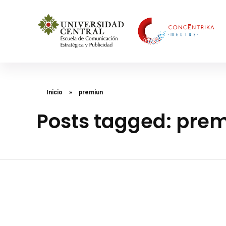
Concéntrika Medios
Inicio
»
premiun
Posts tagged: pre