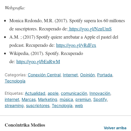
Webgrafía:
Monica Redondo, M.R. (2017). Spotify supera los 60 millones
de suscriptores. Recuperado de:
https://goo.gl/NznUmS
A.M. ; (2017) Spotify quiere arrebatar a Apple el pastel del
podcast. Recuperado de:
https://goo.gl/yRdFzx
Wikipedia, (2017). Spotify. Recuperado
de:
https://goo.gl/bEuRwM
Categorías:
Conexión Central
,
Internet
,
Opinión
,
Portada
,
Tecnologí­a
Etiquetas:
Actualidad
,
apple
,
comunicación
,
Innovación
,
internet
,
Marcas
,
Marketing
,
música
,
premiun
,
Spotify
,
streaming
,
suscriptores
,
Tecnologí­a
,
web
Concéntrika Medios
Volver arriba