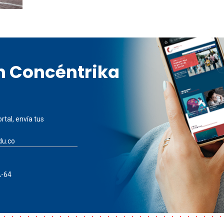
en Concéntrika
rtal, envía tus
du.co
A-64