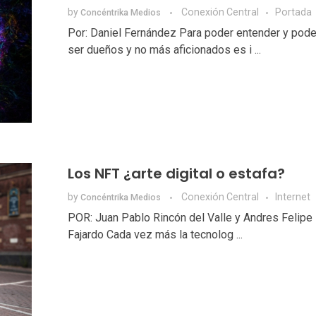
by
Conexión Central
Portada
Concéntrika Medios
Por: Daniel Fernández Para poder entender y poder
ser dueños y no más aficionados es i ...
Los NFT ¿arte digital o estafa?
by
Conexión Central
Internet
Concéntrika Medios
POR: Juan Pablo Rincón del Valle y Andres Felipe 
Fajardo Cada vez más la tecnolog ...