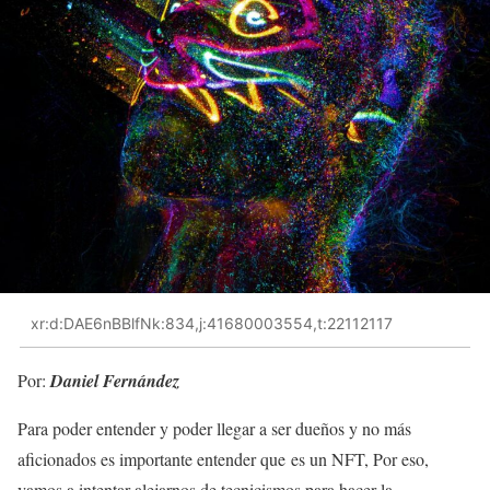
xr:d:DAE6nBBlfNk:834,j:41680003554,t:22112117
Por:
Daniel Fernández
Para poder entender y poder llegar a ser dueños y no más
aficionados es importante entender que es un NFT, Por eso,
vamos a intentar alejarnos de tecnicismos para hacer la