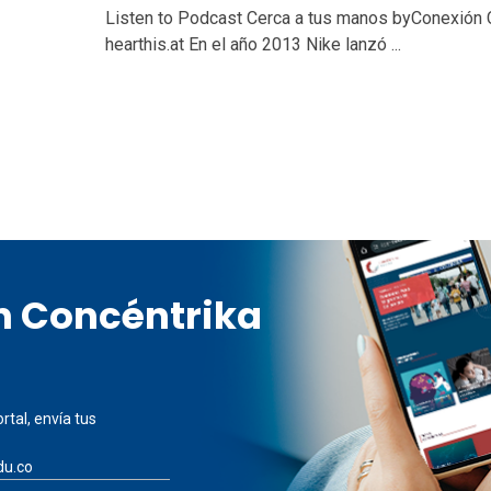
Listen to Podcast Cerca a tus manos byConexión C
hearthis.at En el año 2013 Nike lanzó ...
en Concéntrika
rtal, envía tus
du.co