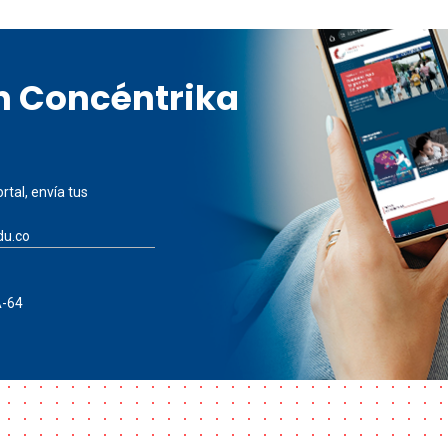
en Concéntrika
rtal, envía tus
du.co
A-64