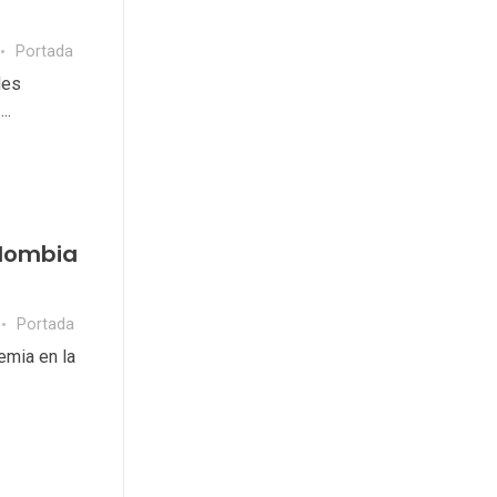
Portada
des
..
olombia
Portada
emia en la