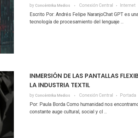
by
Conexión Central
Internet
Concéntrika Medios
Escrito Por: Andrés Felipe NaranjoChat GPT es un
tecnología de procesamiento del lenguaje ...
INMERSIÓN DE LAS PANTALLAS FLEXIB
LA INDUSTRIA TEXTIL
by
Conexión Central
Portada
Concéntrika Medios
Por: Paula Borda Como humanidad nos encontramo
constante auge cultural, social y cl ...