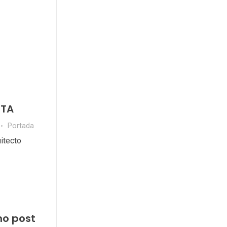
STA
Portada
itecto
mo post