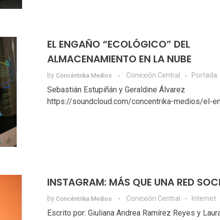
EL ENGAÑO “ECOLÓGICO” DEL
ALMACENAMIENTO EN LA NUBE
by
Conexión Central
Portada
Concéntrika Medios
Sebastián Estupiñán y Geraldine Álvarez
https://soundcloud.com/concentrika-medios/el-eng
INSTAGRAM: MÁS QUE UNA RED SOC
by
Conexión Central
Internet
Concéntrika Medios
Escrito por: Giuliana Andrea Ramírez Reyes y Laur