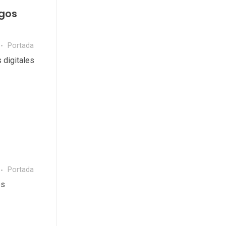
egos
Portada
 digitales
Portada
es