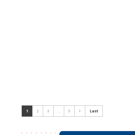
1
2
3
...
5
Last