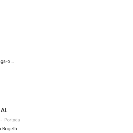
a-o ...
IAL
Portada
a Brigeth