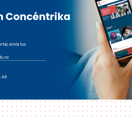
en Concéntrika
rtal, envía tus
du.co
A-64