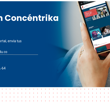
en Concéntrika
rtal, envía tus
du.co
A-64