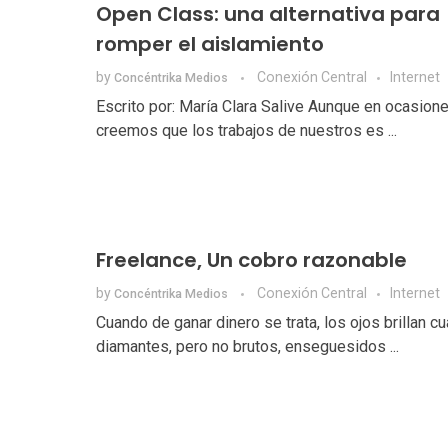
Open Class: una alternativa para
romper el aislamiento
by
Conexión Central
Internet
Concéntrika Medios
Escrito por: María Clara Salive Aunque en ocasion
creemos que los trabajos de nuestros es ...
Freelance, Un cobro razonable
by
Conexión Central
Internet
Concéntrika Medios
Cuando de ganar dinero se trata, los ojos brillan cua
diamantes, pero no brutos, enseguesidos ...