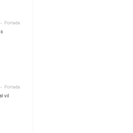
Portada
es
Portada
l vil