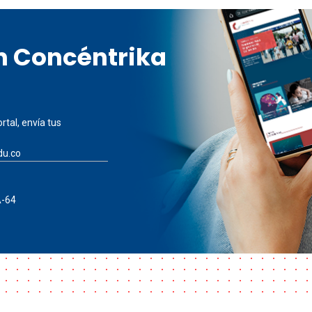
en Concéntrika
rtal, envía tus
du.co
A-64