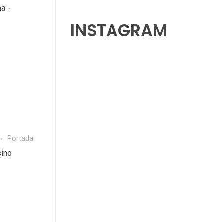
a -
INSTAGRAM
Portada
sino