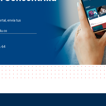
rtal, envía tus
du.co
A-64