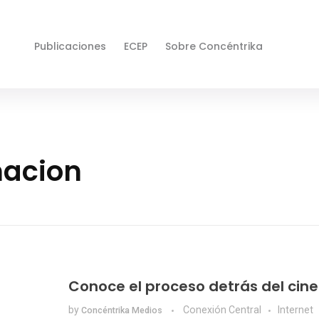
Publicaciones
ECEP
Sobre Concéntrika
macion
Conoce el proceso detrás del cine
by
Conexión Central
Internet
Concéntrika Medios