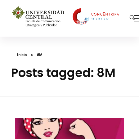
Concéntrika Medios
Inicio
»
8M
Posts tagged: 8M