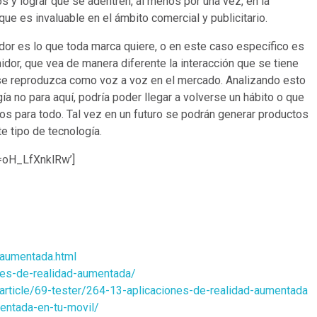
os y lograr que se adentren, al menos por una vez, en la
ue es invaluable en el ámbito comercial y publicitario.
or es lo que toda marca quiere, o en este caso específico es
idor, que vea de manera diferente la interacción que se tiene
 se reproduzca como voz a voz en el mercado. Analizando esto
a no para aquí, podría poder llegar a volverse un hábito o que
os para todo. Tal vez en un futuro se podrán generar productos
e tipo de tecnología.
=oH_LfXnklRw’]
-aumentada.html
les-de-realidad-aumentada/
ticle/69-tester/264-13-aplicaciones-de-realidad-aumentada
entada-en-tu-movil/