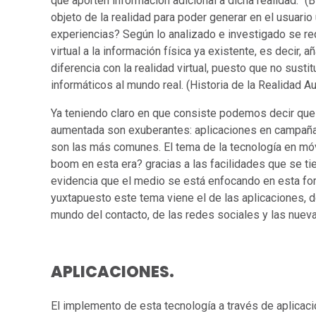
que aporten información adicional a dicha realidad.” (B
objeto de la realidad para poder generar en el usuari
experiencias? Según lo analizado e investigado se re
virtual a la información física ya existente, es decir, aña
diferencia con la realidad virtual, puesto que no susti
informáticos al mundo real. (Historia de la Realidad A
Ya teniendo claro en que consiste podemos decir que 
aumentada son exuberantes: aplicaciones en campañas 
son las más comunes. El tema de la tecnología en móv
boom en esta era? gracias a las facilidades que se t
evidencia que el medio se está enfocando en esta for
yuxtapuesto este tema viene el de las aplicaciones, 
mundo del contacto, de las redes sociales y las nuev
APLICACIONES.
El implemento de esta tecnología a través de aplicac