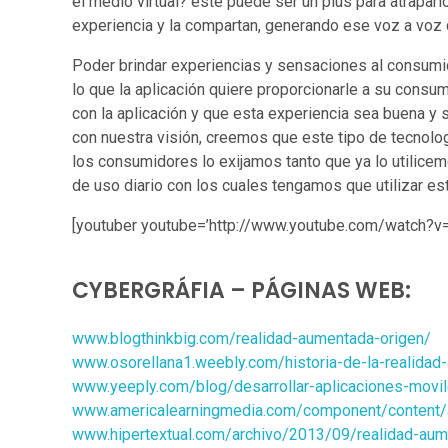
el medio virtual? este puede ser un plus para atraparl
experiencia y la compartan, generando ese voz a voz q
Poder brindar experiencias y sensaciones al consumid
lo que la aplicación quiere proporcionarle a su consum
con la aplicación y que esta experiencia sea buena y
con nuestra visión, creemos que este tipo de tecnologí
los consumidores lo exijamos tanto que ya lo utilicem
de uso diario con los cuales tengamos que utilizar est
[youtuber youtube=’http://www.youtube.com/watch?v
CYBERGRÁFIA – PÁGINAS WEB:
www.blogthinkbig.com/realidad-aumentada-origen/
www.osorellana1.weebly.com/historia-de-la-realidad
www.yeeply.com/blog/desarrollar-aplicaciones-movi
www.americalearningmedia.com/component/content/ar
www.hipertextual.com/archivo/2013/09/realidad-aum