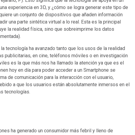
 ejarano, P). Esto significa que la tecnología se apoya en un
o una experiencia en 3D, y ¿cómo se logra generar este tipo de
quiere un conjunto de dispositivos que añaden información
dir una parte sintética virtual a lo real. Esta es la principal
tuye la realidad física, sino que sobreimprime los datos
umentada).
la tecnología ha avanzado tanto que los usos de la realidad
publicitarias, en cine, teléfonos móviles o en investigación
iles es la que más nos ha llamado la atención ya que es el
ienen hoy en día para poder acceder a un Smartphone se
ma de comunicación para la interacción con el usuario,
debido a que los usuarios están absolutamente inmersos en el
as tecnologías.
iones ha generado un consumidor más febril y lleno de