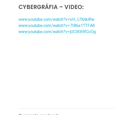
CYBERGRÁFIA – VIDEO:
www.youtube.com/watch?v=oH_LfXnklRw
www.youtube.com/watch?v=7IB6e1TTFiM
www.youtube.com/watch?v=jOCWX9fCcOg