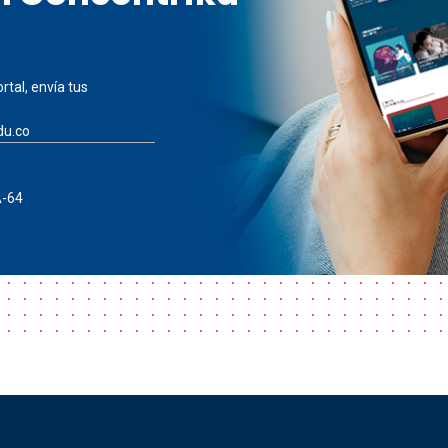
rtal, envía tus
du.co
A-64