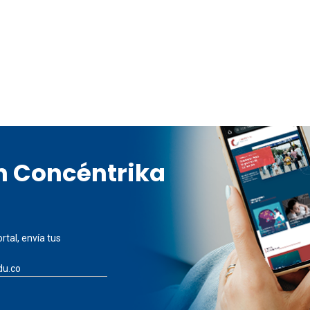
en Concéntrika
rtal, envía tus
du.co