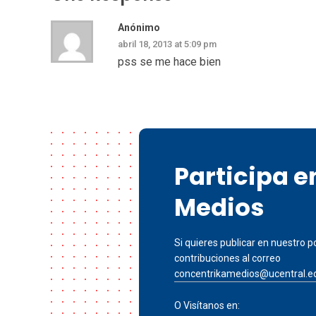
Anónimo
abril 18, 2013 at 5:09 pm
pss se me hace bien
Participa 
Medios
Si quieres publicar en nuestro po
contribuciones al correo
concentrikamedios@ucentral.e
O Visítanos en: