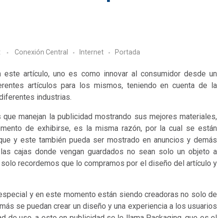
t
Conexión Central
Internet
Portada
n este artículo, uno es como innovar al consumidor desde un
entes artículos para los mismos, teniendo en cuenta de la
iferentes industrias.
as que manejan la publicidad mostrando sus mejores materiales,
mento de exhibirse, es la misma razón, por la cual se están
que y este también pueda ser mostrado en anuncios y demás
las cajas donde vengan guardados no sean solo un objeto a
solo recordemos que lo compramos por el diseño del artículo y
o especial y en este momento están siendo creadoras no solo de
emás se puedan crear un diseño y una experiencia a los usuarios
dad de uso, a esto en publicidad se le llama Packaging, que es el