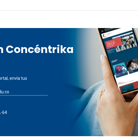
en Concéntrika
rtal, envía tus
du.co
A-64