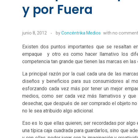
y por Fuera
junio 8, 2012
by
Concéntrika Medios
with
no commen
Existen dos puntos importantes que se resaltan e
empaque y otro es como hacer llamativo los difer
competencia tan grande que tienen las marcas en las d
La principal razón por la cual cada una de las marc
diseños y beneficios para sus consumidores al mo
esforzando cada vez más por tener un mejor empa
medios, como ser cada vez más llamativos y que 
desechar, que después de ser comprado el objeto no 
no le sea atribuido algo adicional.
Eso es lo que ellas quieren; ser recordadas por alg
una típica caja cuadrada para guardarlos, sino que ad
y con ellas, poder jugar con la imaginación y creativi