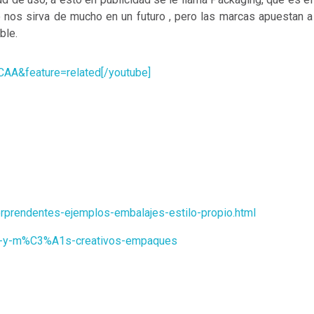
 nos sirva de mucho en un futuro , pero las marcas apuestan a
ble.
CAA&feature=related[/youtube]
rprendentes-ejemplos-embalajes-estilo-propio.html
es-y-m%C3%A1s-creativos-empaques