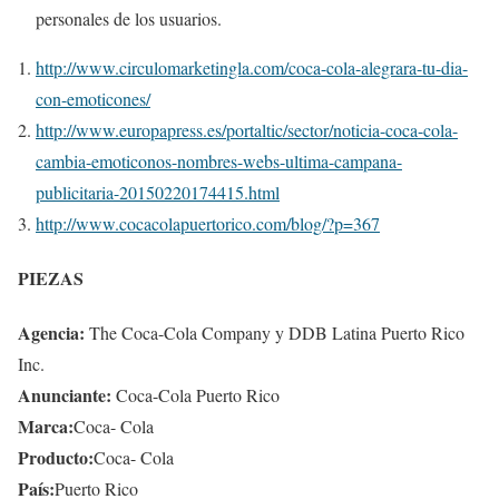
personales de los usuarios.
http://www.circulomarketingla.com/coca-cola-alegrara-tu-dia-
con-emoticones/
http://www.europapress.es/portaltic/sector/noticia-coca-cola-
cambia-emoticonos-nombres-webs-ultima-campana-
publicitaria-20150220174415.html
http://www.cocacolapuertorico.com/blog/?p=367
PIEZAS
Agencia:
The Coca-Cola Company y DDB Latina Puerto Rico
Inc.
Anunciante:
Coca-Cola Puerto Rico
Marca:
Coca- Cola
Producto:
Coca- Cola
País:
Puerto Rico