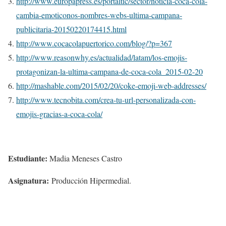
http://www.europapress.es/portaltic/sector/noticia-coca-cola-
cambia-emoticonos-nombres-webs-ultima-campana-
publicitaria-20150220174415.html
http://www.cocacolapuertorico.com/blog/?p=367
http://www.reasonwhy.es/actualidad/latam/los-emojis-
protagonizan-la-ultima-campana-de-coca-cola_2015-02-20
http://mashable.com/2015/02/20/coke-emoji-web-addresses/
http://www.tecnobita.com/crea-tu-url-personalizada-con-
emojis-gracias-a-coca-cola/
Estudiante:
Madia Meneses Castro
Asignatura:
Producción Hipermedial.