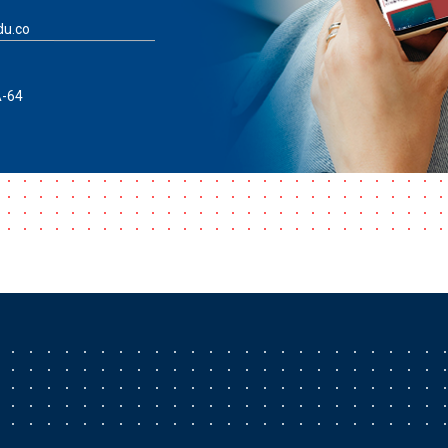
du.co
A-64