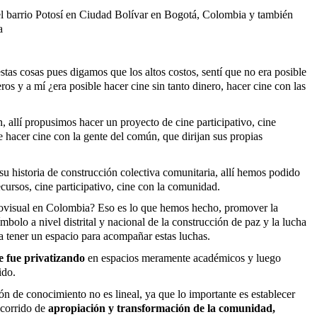
el barrio Potosí en Ciudad Bolívar en Bogotá, Colombia y también
na
tas cosas pues digamos que los altos costos, sentí que no era posible
s y a mí ¿era posible hacer cine sin tanto dinero, hacer cine con las
allí propusimos hacer un proyecto de cine participativo, cine
e hacer cine con la gente del común, que dirijan sus propias
u historia de construcción colectiva comunitaria, allí hemos podido
ecursos, cine participativo, cine con la comunidad.
iovisual en Colombia? Eso es lo que hemos hecho, promover la
bolo a nivel distrital y nacional de la construcción de paz y la lucha
a tener un espacio para acompañar estas luchas.
e fue privatizando
en espacios meramente académicos y luego
ido.
n de conocimiento no es lineal, ya que lo importante es establecer
ecorrido de
apropiación y transformación de la comunidad,