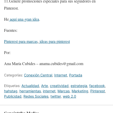
11.Genere promociones especiales para sus seguidores en
Pinterest.
He
aquí una gran idea
.
Fuentes:
Pinterest para marcas
,
ideas para pinterest
Por:
Ana María Cubides – anama.cubides@gmail.com
Categorías:
Conexión Central
,
Internet
,
Portada
Etiquetas:
Actualidad
,
Arte
,
creatividad
,
estrategia
,
facebook
,
hahstag
,
herramientas
,
internet
,
Marcas
,
Marketing
,
Pinterest
,
Publicidad
,
Redes Sociales
,
twitter
,
web 2.0
Concéntrika Medios