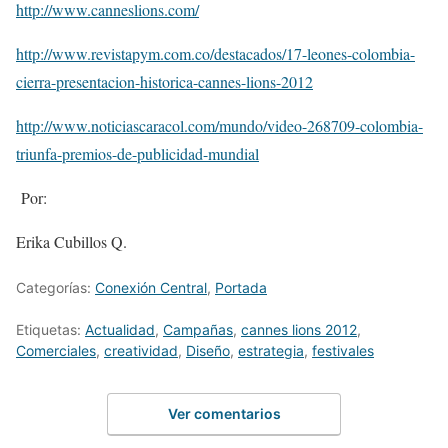
http://www.canneslions.com/
http://www.revistapym.com.co/destacados/17-leones-colombia-
cierra-presentacion-historica-cannes-lions-2012
http://www.noticiascaracol.com/mundo/video-268709-colombia-
triunfa-premios-de-publicidad-mundial
Por:
Erika Cubillos Q.
Categorías:
Conexión Central
,
Portada
Etiquetas:
Actualidad
,
Campañas
,
cannes lions 2012
,
Comerciales
,
creatividad
,
Diseño
,
estrategia
,
festivales
Ver comentarios