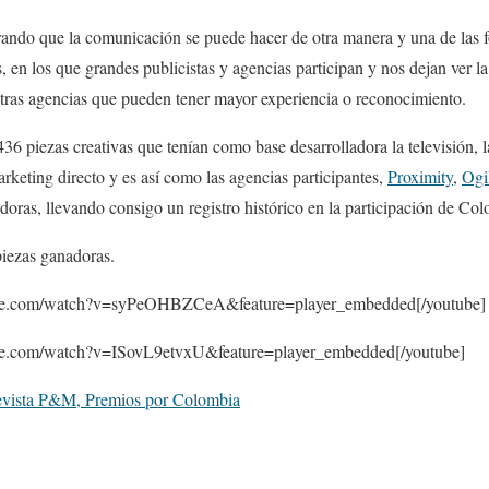
ndo que la comunicación se puede hacer de otra manera y una de las f
en los que grandes publicistas y agencias participan y nos dejan ver la c
tras agencias que pueden tener mayor experiencia o reconocimiento.
6 piezas creativas que tenían como base desarrolladora la televisión, la
arketing directo y es así como las agencias participantes,
Proximity
,
Ogi
doras, llevando consigo un registro histórico en la participación de Col
piezas ganadoras.
ube.com/watch?v=syPeOHBZCeA&feature=player_embedded[/youtube]
be.com/watch?v=ISovL9etvxU&feature=player_embedded[/youtube]
vista P&M, Premios por Colombia