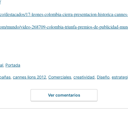
/
o/destacados/17-leones-colombia-cierra-presentacion-historica-cannes
.com/mundo/video-268709-colombia-triunfa-premios-de-publicidad-mun
al
,
Portada
pañas
,
cannes lions 2012
,
Comerciales
,
creatividad
,
Diseño
,
estrateg
Ver comentarios