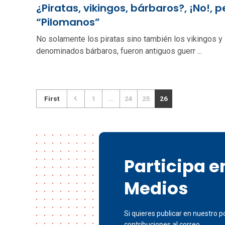
¿Piratas, vikingos, bárbaros?, ¡No!, p
“Pilomanos”
No solamente los piratas sino también los vikingos y 
denominados bárbaros, fueron antiguos guerr ...
First
1
...
24
25
26
Participa 
Medios
Si quieres publicar en nuestro po
contribuciones al correo