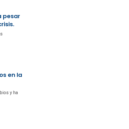
a pesar
isis.
as
os en la
bios y ha