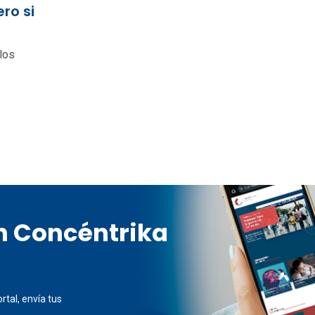
ero si
los
en Concéntrika
rtal, envía tus