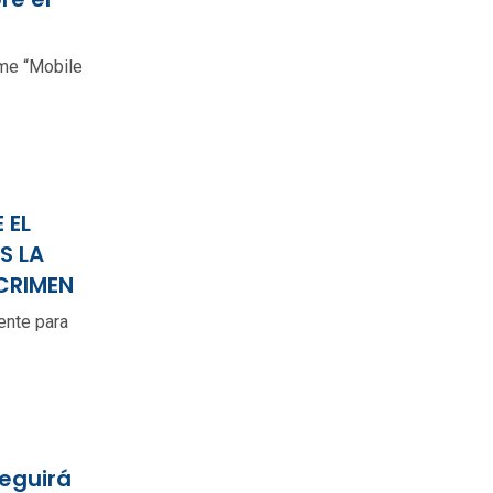
rme “Mobile
 EL
S LA
CRIMEN
ente para
seguirá