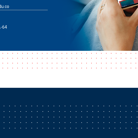
du.co
A-64